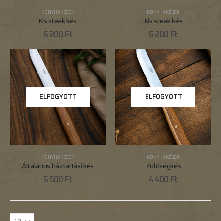
KONYHAKÉSEK
KONYHAKÉSEK
Kis steak kés
Kis steak kés
5 200
Ft
5 200
Ft
ELFOGYOTT
ELFOGYOTT
KONYHAKÉSEK
KONYHAKÉSEK
Általános háztartási kés
Zöldségkés
5 500
Ft
4 400
Ft