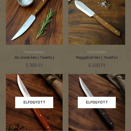
KONYHAKÉSEK
KONYHAKÉSEK
Kis steak kés ( Teakfa )
Reggeliző kés ( Teakfa )
5 300
Ft
6 100
Ft
ELFOGYOTT
ELFOGYOTT