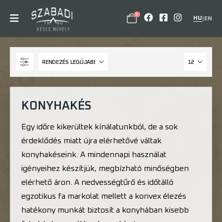
0
HU
|
EN
KONYHAKÉS
Egy időre kikerültek kínálatunkból, de a sok
érdeklődés miatt újra elérhetővé váltak
konyhakéseink. A mindennapi használat
igényeihez készítjük, megbízható minőségben
elérhető áron. A nedvességtűrő és időtálló
egzotikus fa markolat mellett a konvex élezés
hatékony munkát biztosít a konyhában kisebb