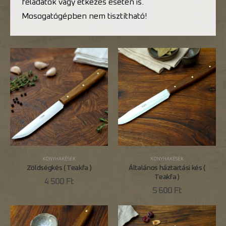
feladatok vagy étkezés esetén is.
Mosogatógépben nem tisztítható!
KONYHAKÉSEK
KONYHAKÉSEK
Zöldségkés ( Teakfa )
Általános háztartási kés (
Teakfa )
4 500
Ft
5 600
Ft