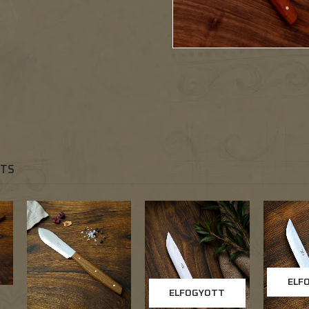
CTS
ELF
ELFOGYOTT