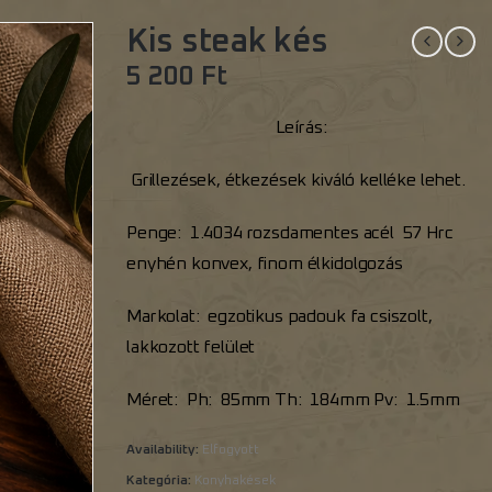
Kis steak kés
5 200
Ft
Leírás:
Grillezések, étkezések kiváló kelléke lehet.
Penge: 1.4034 rozsdamentes acél 57 Hrc
enyhén konvex, finom élkidolgozás
Markolat: egzotikus padouk fa csiszolt,
lakkozott felület
Méret: Ph: 85mm Th: 184mm Pv: 1.5mm
Availability:
Elfogyott
Kategória:
Konyhakések