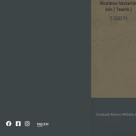
Általános háztartás
kés ( Teakfa )
5 600
Ft
Szabadi Késes Műhely ©
HU
|
EN