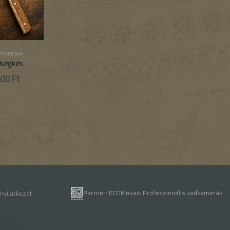
HAKÉSEK
dségkés
400
Ft
Partner: ECOMosaic Profeszionális vadkamerák
nyilatkozat