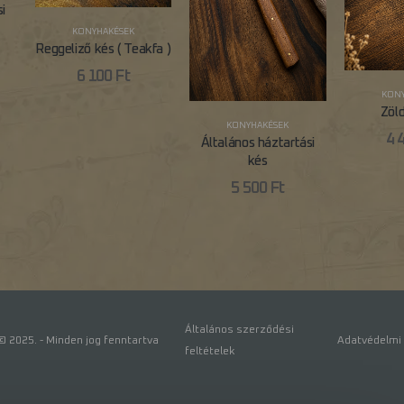
i
KONYHAKÉSEK
Reggeliző kés ( Teakfa )
6 100
Ft
KONY
Zöl
KONYHAKÉSEK
4 
Általános háztartási
kés
5 500
Ft
Általános szerződési
 2025. - Minden jog fenntartva
Adatvédelmi 
feltételek