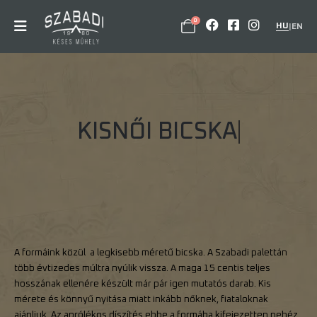
0
HU
|
EN
K
I
S
N
Ő
I
B
I
C
S
K
A
A formáink közül a legkisebb méretű bicska. A Szabadi palettán
több évtizedes múltra nyúlik vissza. A maga 15 centis teljes
hosszának ellenére készült már pár igen mutatós darab. Kis
mérete és könnyű nyitása miatt inkább nőknek, fiataloknak
ajánljuk. Az aprólékos díszítés ebbe a formába kifejezetten nehéz