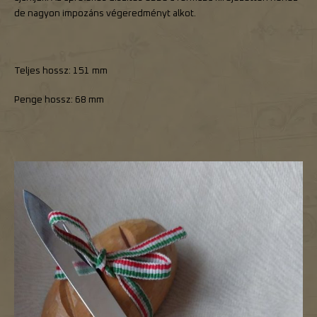
de nagyon impozáns végeredményt alkot.
Teljes hossz: 151 mm
Penge hossz: 68 mm