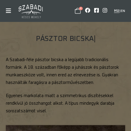
0
HU
|
EN
P
Á
S
Z
T
O
R
B
I
C
S
K
A
A Szabadi-féle pásztor bicska a legújabb tradicionális
formánk. A 18. században főképp a juhászok és pásztorok
munkaeszköze volt, innen ered az elnevezése is. Gyakran
használták faragásra a pásztorművészetben.
Egyenes markolata miatt a szimmetrikus díszítésekkel
rendkívül jó összhangot alkot. A típus mindegyik darabja
sorozatszámot visel.