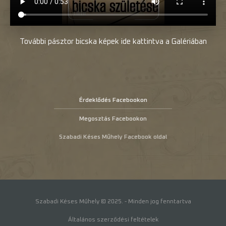
További pásztor bicska képek ide kattintva a Galériában
Érdeklődés Facebookon
Megosztás Facebookon
Szabadi Késes Műhely Facebook oldal
Szabadi Késes Műhely © 2025. - Minden jog fenntartva
Általános szerződési feltételek