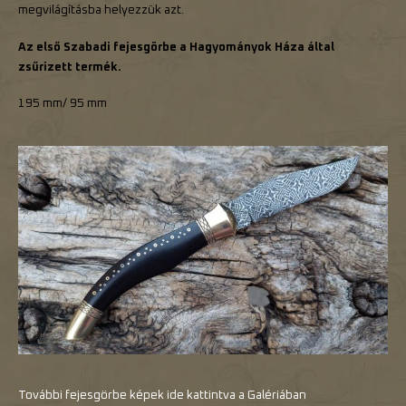
megvilágításba helyezzük azt.
Az első Szabadi fejesgörbe a Hagyományok Háza által
zsűrizett termék.
195 mm/ 95 mm
További fejesgörbe képek ide kattintva a Galériában