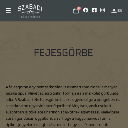
0
HU
|
EN
F
E
J
E
S
G
Ö
R
B
E
A fejesgörbe egy nemzetközileg is elismert tradicionális magyar
bicska típus. Nevét az első bakni formája és a markolat görbülete
adja. A Szabadi féle fejesgörbe bicska egyedisége a pengében és
a markolaton egyaránt megfigyelhető lágy ívek, amik csukott
állapotban is tökéletes harmóniát alkotnak egymással. Kialakítása
során gondosan ügyeltünk arra, hogy a hagyományos forma
tipikus jegyeinek megtartása mellett egy kissé modernebb