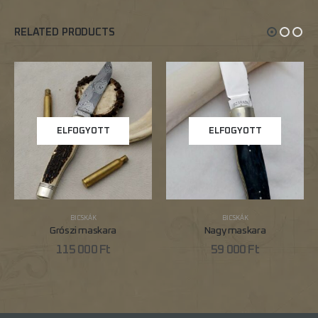
RELATED PRODUCTS
ELFOGYOTT
ELFOGYOTT
BICSKÁK
BICSKÁK
Grószi maskara
Nagy maskara
115 000
Ft
59 000
Ft