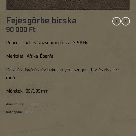
Fejesgörbe bicska
90 000
Ft
Penge: 1.4116 Rozsdamentes acél 58Hrc
Markolat: Afrikai Ébenfa
Díszítés: Gyűrűs réz bakni, egyedi szegecsdísz és díszített
rugó
Méretek: 95/195mm
Availability:
Elfogyott
Kategória:
Bicskák