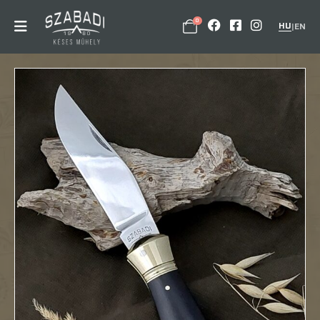
0
HU
|
EN