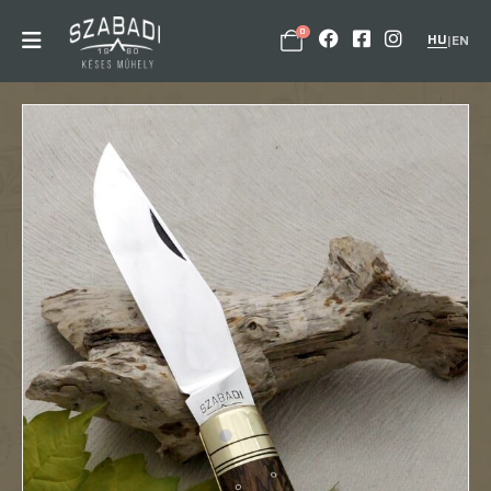
0
HU
|
EN