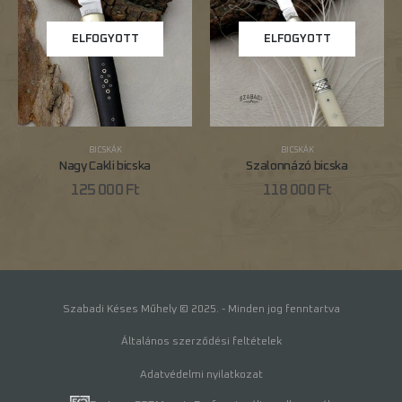
ELFOGYOTT
ELFOGYOTT
BICSKÁK
BICSKÁK
Nagy Cakli bicska
Szalonnázó bicska
125 000
Ft
118 000
Ft
Szabadi Késes Műhely © 2025. - Minden jog fenntartva
Általános szerződési feltételek
Adatvédelmi nyilatkozat