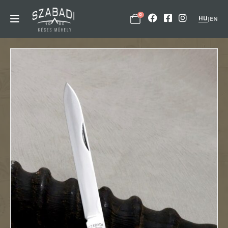
0
HU
|
EN