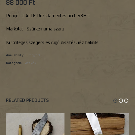
88 000
Ft
Penge: 1.4116 Rozsdamentes acél 58Hrc
Markolat: Szürkemarha szaru
Különleges szegecs és rugó díszítés, réz baknik!
Availability:
Elfogyott
Kategória:
Bicskák
RELATED PRODUCTS