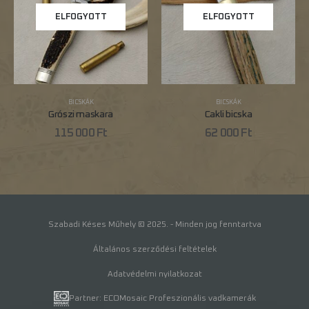
ELFOGYOTT
ELFOGYOTT
BICSKÁK
BICSKÁK
Grószi maskara
Cakli bicska
115 000
Ft
62 000
Ft
Szabadi Késes Műhely © 2025. - Minden jog fenntartva
Általános szerződési feltételek
Adatvédelmi nyilatkozat
Partner: ECOMosaic Profeszionális vadkamerák