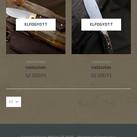
ELFOGYOTT
ELFOGYOTT
VADÁSZKÉSEK
VADÁSZKÉSEK
Vadászkés
Vadászkés
52 000
Ft
55 000
Ft