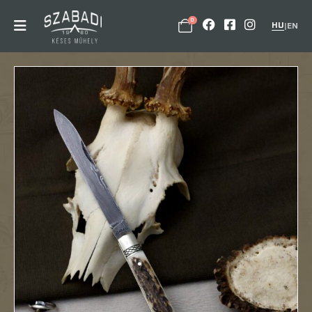
0
HU
|
EN