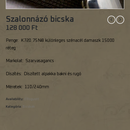
Szalonnázó bicska
128 000
Ft
Penge: K720 75Ni8 különleges szénacél damaszk 15000
réteg
Markolat: Szarvasagancs
Díszítés: Díszített alpakka bakni és rugó
Méretek: 110/240mm
Availability:
Elfogyott
Kategória:
Bicskák