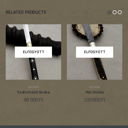
RELATED PRODUCTS
ELFOGYOTT
ELFOGYOTT
BICSKÁK
BICSKÁK
Szalonnázó bicska
Rác bicska
88 000
Ft
103 000
Ft