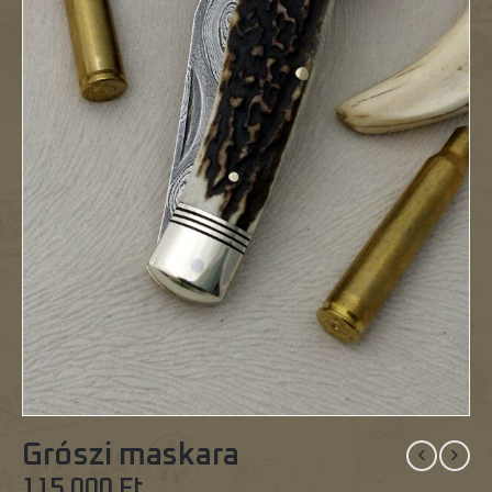
Grószi maskara
115 000
Ft