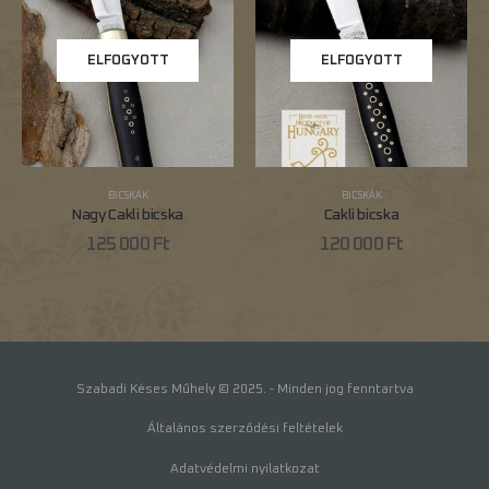
ELFOGYOTT
ELFOGYOTT
BICSKÁK
BICSKÁK
Nagy Cakli bicska
Cakli bicska
125 000
Ft
120 000
Ft
Szabadi Késes Műhely © 2025. - Minden jog fenntartva
Általános szerződési feltételek
Adatvédelmi nyilatkozat