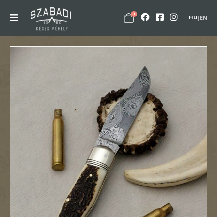
0
HU
|
EN