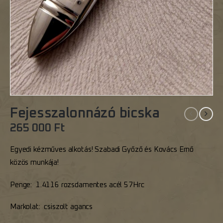
Fejesszalonnázó bicska
265 000
Ft
Egyedi kézműves alkotás! Szabadi Győző és Kovács Ernő
közös munkája!
Penge: 1.4116 rozsdamentes acél 57Hrc
Markolat: csiszolt agancs