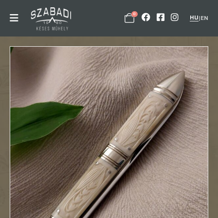
0
HU
|
EN