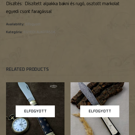
Díszítés: Díszített alpakka bakni és rugó, osztott markolat
egyedi csont faragással
Availability:
Elfogyott
Kategória:
EGYEDI ALKOTÁSOK
RELATED PRODUCTS
ELFOGYOTT
ELFOGYOTT