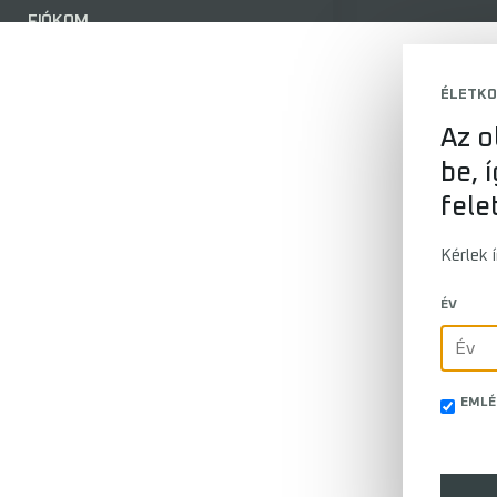
FIÓKOM
LOG IN
ÉLETKO
Az o
be, 
fele
Kérlek 
ÉV
EMLÉ