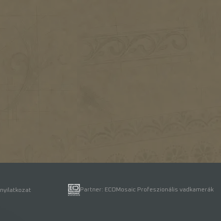
Partner: ECOMosaic Profeszionális vadkamerák
nyilatkozat