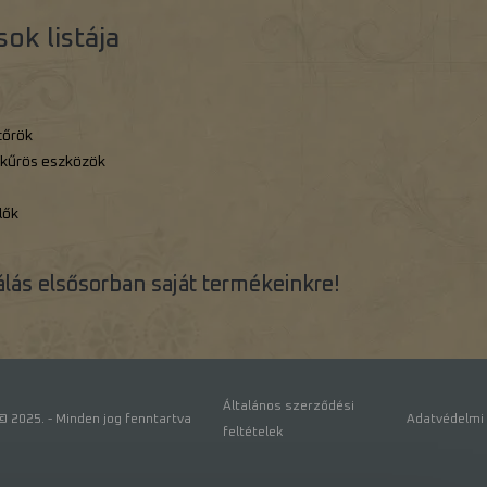
ok listája
tőrök
ikűrös eszközök
lők
álás elsősorban saját termékeinkre!
Általános szerződési
 2025. - Minden jog fenntartva
Adatvédelmi 
feltételek