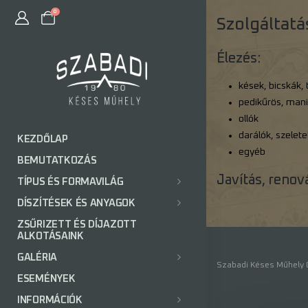
0
Szolgáltatás
Élezés:
kések, bicskák, 
pedikűrös, man
ollók
darálók, szelete
KEZDŐLAP
egyéb
BEMUTATKOZÁS
Javítás, renov
TÍPUS ÉS FORMAVILÁG
DÍSZÍTÉSEK ÉS ANYAGOK
ZSŰRIZETT ÉS DÍJAZOTT
ALKOTÁSAINK
GALÉRIA
Szabadi Késes Műhely ©
ESEMÉNYEK
INFORMÁCIÓK