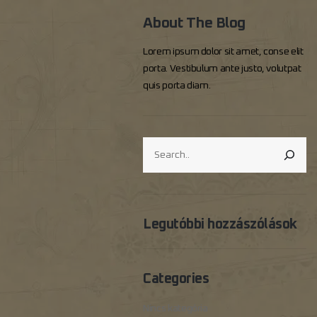
About The Blog
Lorem ipsum dolor sit amet, conse elit
porta. Vestibulum ante justo, volutpat
quis porta diam.
KERESÉS
Legutóbbi hozzászólások
Categories
Nincs kategória