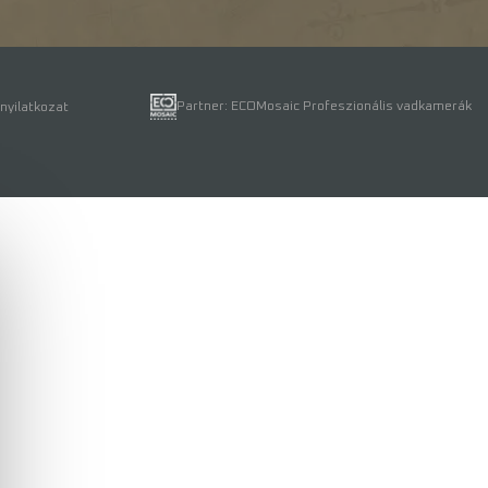
Partner: ECOMosaic Profeszionális vadkamerák
nyilatkozat