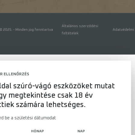
Általános szerződési
 2025. - Minden jog fenntartva
Adatvédelmi 
feltételek
R ELLENŐRZÉS
ldal szúró-vágó eszközöket mutat
így megtekintése csak 18 év
ttiek számára lehetséges.
írd be a születési dátumodat
HÓNAP
NAP