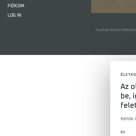
FIÓKOM
LOG IN
Szabadi Késes Műhely ©
ÉLETKO
Az o
be, 
fele
Kérlek 
ÉV