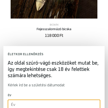
BICSKÁK
Fejesszalonnázó bicska
118 000
Ft
ÉLETKOR ELLENŐRZÉS
Az oldal szúró-vágó eszközöket mutat be,
így megtekintése csak 18 év felettiek
számára lehetséges.
Kérlek írd be a születési dátumodat
ÉV